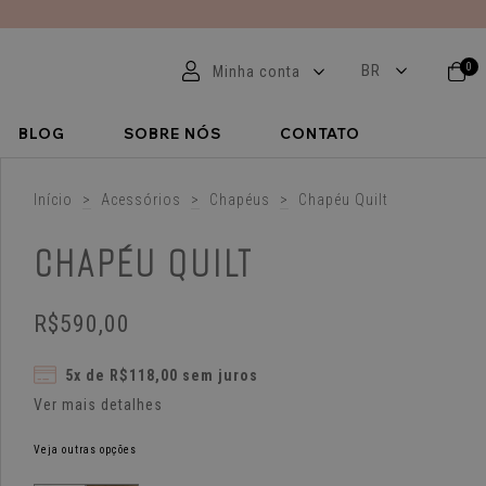
0
Minha conta
BLOG
SOBRE NÓS
CONTATO
Início
>
Acessórios
>
Chapéus
>
Chapéu Quilt
CHAPÉU QUILT
R$590,00
5
x de
R$118,00
sem juros
Ver mais detalhes
Veja outras opções