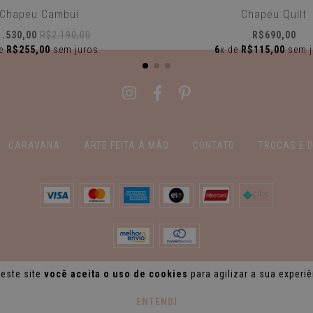
Chapeu Cambuí
Chapéu Quilt
1.530,00
R$2.190,00
R$690,00
de
R$255,00
sem juros
6
x de
R$115,00
sem j
CARAVANA
ARTE FEITA À MÃO
CONTATO
TROCAS E 
este site
você aceita o uso de cookies
para agilizar a sua experi
ENTENDI