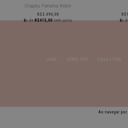
Chapéu Panamá Nobili
R$2.490,00
R$
6
x de
R$415,00
sem juros
6
x 
HOME
SOBRE NÓS
CASA ETHNE
© Copyright ethne - 07889956000135 - 2026
Ao navegar por 