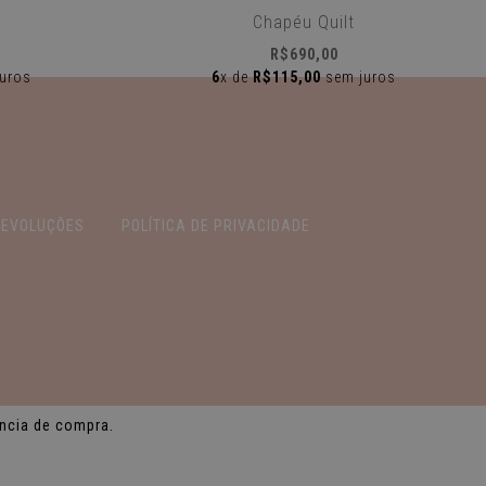
Chapéu Quilt
R$690,00
uros
6
x de
R$115,00
sem juros
DEVOLUÇÕES
POLÍTICA DE PRIVACIDADE
Todos os direitos reservados.
ência de compra.