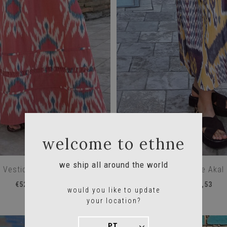
welcome to ethne
we ship all around the world
Vestido Clívia
Chemise Akal
€525,58
€339,53
would you like to update
your location?