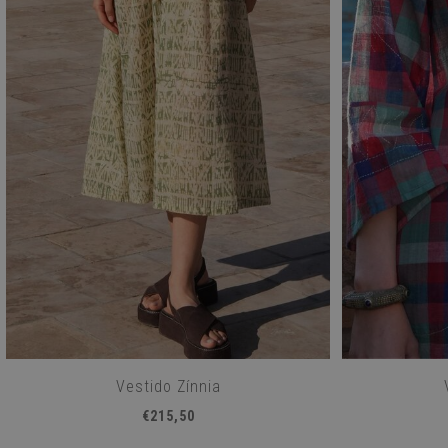
Vestido Zínnia
€215,50