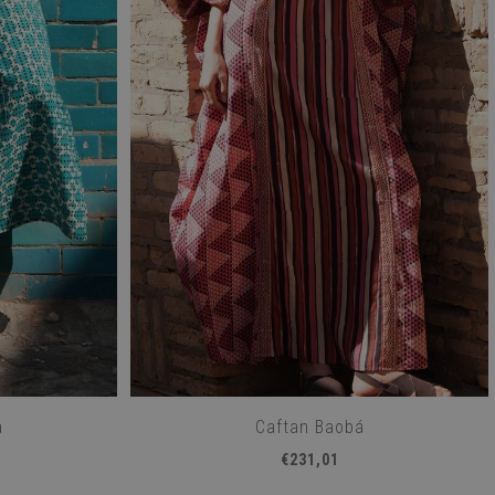
a
Caftan Baobá
€231,01