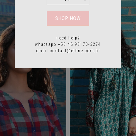
SHOP NOW
need help?
whatsapp +55 48 99170-3274
email
contact@ethne.com.br