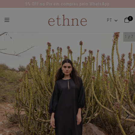
5% OFF no Pix em compras pelo WhatsApp
0
1
7
/