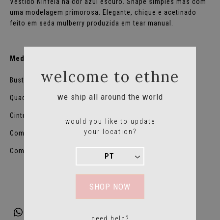
Vestido Ninfeia na cor azul escuro. Shape simples mas com
uma modelagem primorosa. Elegante, chique e acetinado
feito em seda mulberry produzida em tear manual.
Medidas:
welcome to ethne
Busto: 130cm
we ship all around the world
Quadril: 120cm
Cintura: 124cm
would you like to update
your location?
Comp. manga: 30cm + 27cm ombro
Comprimento: 125cm
SHOP NOW
need help?