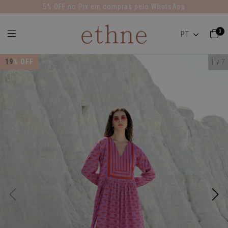
5% OFF no Pix em compras pelo WhatsApp
0
19
% OFF
1
7
/