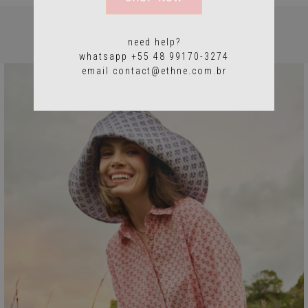
PRODUTOS RELACIONADOS
need help?
whatsapp +55 48 99170-3274
email
contact@ethne.com.br