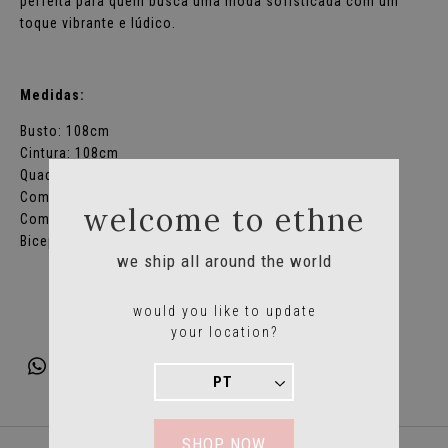
perfeita para quem busca uma moda sofisticada com um
toque vibrante e lúdico.
Medidas:
Busto: 108cm
Cintura: 108cm
Quadril: 130cm
Comprimento: 126cm
welcome to ethne
Comp. manga: 56cm
Biceps: 46cm
we ship all around the world
would you like to update
your location?
SHOP NOW